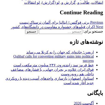
انتقالات
,
طالب و
,
گزارش و
,
لو (گزارش)
,
لو انتقالات
Continue Reading
Previous
برتی فوگتس:/ ایتالیا برای آلمان ترسناک نیست
Next
اکران فیلم‌های جشنواره مقاومت در دانشگاه‌های کشور
جستجو برای:
نوشته‌های تازه
اربعین؛ جاده‌ای که جهان را به کربلا می‌رساند
Qalibaf calls for converting military gains into political
success
خط قرمز سد زاینده‌رود، ۲۳۶ میلیون مترمکعب است
فولاد ایران علاوه بر بحران جهانی، با فشارهای مضاعف
داخلی هم روبه‌روست
استاندار اصفهان: بازسازی واحدهای آسیب دیده با رویکردی
جدید آغاز شده است
بایگانی
آگوست 2026