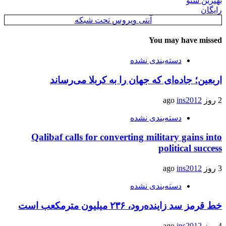
بهترین سئو
رایگان
آنتی ویروس تحت شبکه
You may have missed
دسته‌بندی نشده
اربعین؛ جاده‌ای که جهان را به کربلا می‌رساند
2 روز ago
ins2012
دسته‌بندی نشده
Qalibaf calls for converting military gains into
political success
3 روز ago
ins2012
دسته‌بندی نشده
خط قرمز سد زاینده‌رود، ۲۳۶ میلیون مترمکعب است
4 روز ago
ins2012