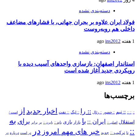
دسته‌بندی نشده
فولاد ایران علاوه بر بحران جهانی، با فشارهای مضاعف
داخلی هم روبه‌روست
1 هفته ago
ins2012
دسته‌بندی نشده
استاندار اصفهان: بازسازی واحدهای آسیب دیده با
رویکردی جدید آغاز شده است
1 هفته ago
ins2012
برچسب‌ها
از
اخبار جدید
:: را
:: تیم
::
:: ::
:: حضور
:: رئال
:: نفت
:: لیگ
است /
به
با
برای
ایران ::
بازی
استقلال
بازار
باید ::
اصلی ::
بایرن ::
بر
برابر
در
::
خبر های مهم امروز
ترکیب ::
تا
جدید
درباره
در است
در