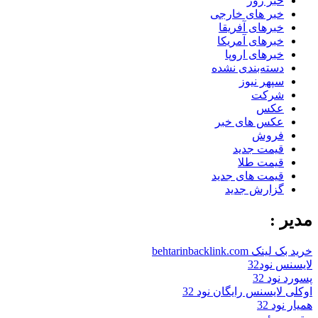
خبر روز
خبر های خارجی
خبرهای آفریقا
خبرهای آمریکا
خبرهای اروپا
دسته‌بندی نشده
سپهر نیوز
شرکت
عکس
عکس های خبر
فروش
قیمت جدید
قیمت طلا
قیمت های جدید
گزارش جدید
مدیر :
خرید بک لینک behtarinbacklink.com
لایسنس نود32
پسورد نود 32
اوکلی لایسنس رایگان نود 32
همیار نود 32