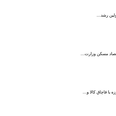
اولین رشد…
زه با قاچاق کالا و…