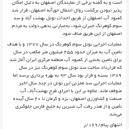
است و به گفته برخی از نمایندگان اصفهان به دلیل امکان
پذیر نبودن برگشت روال انتقال حق‌آبه اصفهان، قرار شد
کمبود آب اصفهان از طریق احداث تونل بهشت آباد و سد
سوم کوهرنگ جبران شود، به‌عبارتی بدهی دولت به مردم
اصفهان از این طریق صاف شود.
عملیات اجرایی تونل سوم کوهرنگ در سال 1377 و با هدف
تامین آب به میزان حدود 255 میلیون متر مکعب در سال
برای تامین بخشی از کمبود آب منطقه مرکزی ایران آغاز شد
که قرارداد ساخت سد تونل سوم کوهرنگ نیز در سال
1389 بسته و قرار بود سال 93 به بهره برداری برسد اما
عملیات اجرایی سد مخزنی این تونل در چند سال اخیر
متوقف ماند. علاوه بر این با اجرای طرح بهشت‌آباد، آب
صنعت و کشاورزی اصفهان، یزد و کرمان تا 20 سال آینده
تأمین و از هدر رفت آب شیرین به خلیج فارس جلوگیری
می‌شد.
انتهای پیام/169/ر