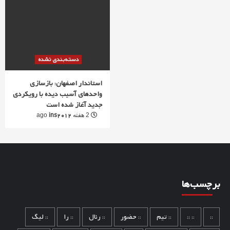
دسته‌بندی نشده
استاندار اصفهان: بازسازی
واحدهای آسیب دیده با رویکردی
جدید آغاز شده است
ins2012
2 هفته ago
برچسب‌ها
::
:: ::
:: تیم
:: حضور
:: رئال
:: را
:: لیگ