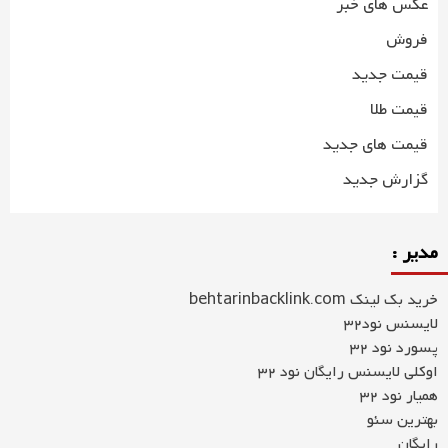
عکس های خبر
فروش
قیمت جدید
قیمت طلا
قیمت های جدید
گزارش جدید
مدیر :
خرید بک لینک behtarinbacklink.com
لایسنس نود32
پسورد نود 32
اوکلی لایسنس رایگان نود 32
همیار نود 32
بهترین سئو
رایگان