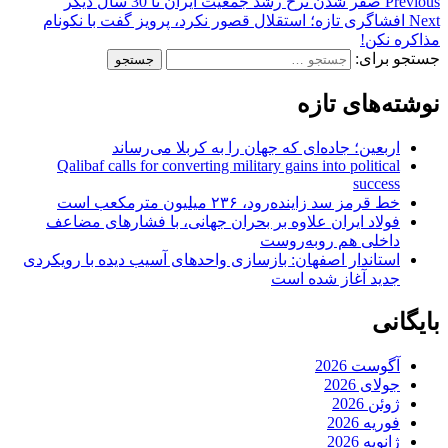
Previous
صفر شدن نرخ رشد جمعيت ايران تا 30 سال ديگر
Next
افشاگری تازه؛ استقلال قصور نکرد، پرویز گفت با نکونام
مذاکره نکن!
جستجو برای:
نوشته‌های تازه
اربعین؛ جاده‌ای که جهان را به کربلا می‌رساند
Qalibaf calls for converting military gains into political
success
خط قرمز سد زاینده‌رود، ۲۳۶ میلیون مترمکعب است
فولاد ایران علاوه بر بحران جهانی، با فشارهای مضاعف
داخلی هم روبه‌روست
استاندار اصفهان: بازسازی واحدهای آسیب دیده با رویکردی
جدید آغاز شده است
بایگانی
آگوست 2026
جولای 2026
ژوئن 2026
فوریه 2026
ژانویه 2026