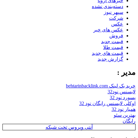
خبرهای اروپا
دسته‌بندی نشده
سپهر نیوز
شرکت
عکس
عکس های خبر
فروش
قیمت جدید
قیمت طلا
قیمت های جدید
گزارش جدید
مدیر :
خرید بک لینک behtarinbacklink.com
لایسنس نود32
پسورد نود 32
اوکلی لایسنس رایگان نود 32
همیار نود 32
بهترین سئو
رایگان
آنتی ویروس تحت شبکه