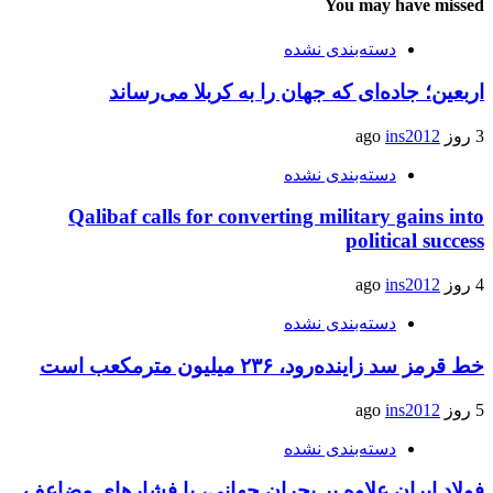
You may have missed
دسته‌بندی نشده
اربعین؛ جاده‌ای که جهان را به کربلا می‌رساند
3 روز ago
ins2012
دسته‌بندی نشده
Qalibaf calls for converting military gains into
political success
4 روز ago
ins2012
دسته‌بندی نشده
خط قرمز سد زاینده‌رود، ۲۳۶ میلیون مترمکعب است
5 روز ago
ins2012
دسته‌بندی نشده
فولاد ایران علاوه بر بحران جهانی، با فشارهای مضاعف