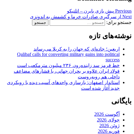
Previous
پیش بازی بایرن – اتلتیکو
Next
از سرگیری صادرات خرما و کشمش به اندونزی
جستجو برای:
نوشته‌های تازه
اربعین؛ جاده‌ای که جهان را به کربلا می‌رساند
Qalibaf calls for converting military gains into political
success
خط قرمز سد زاینده‌رود، ۲۳۶ میلیون مترمکعب است
فولاد ایران علاوه بر بحران جهانی، با فشارهای مضاعف
داخلی هم روبه‌روست
استاندار اصفهان: بازسازی واحدهای آسیب دیده با رویکردی
جدید آغاز شده است
بایگانی
آگوست 2026
جولای 2026
ژوئن 2026
فوریه 2026