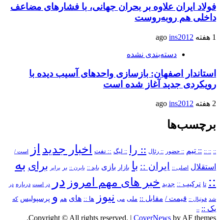
فولاد ایران علاوه بر بحران جهانی، با فشارهای مضاعف
داخلی هم روبه‌روست
1 هفته ago
ins2012
دسته‌بندی نشده
استاندار اصفهان: بازسازی واحدهای آسیب دیده با
رویکردی جدید آغاز شده است
2 هفته ago
ins2012
برچسب‌ها
از
اخبار جدید
:: را
:: تیم
::
:: ::
:: حضور
:: رئال
:: نفت
:: لیگ
است /
به
با
برای
ایران ::
بازی
استقلال
بازار
باید ::
اصلی ::
بایرن ::
بر
برابر
در
::
خبر های مهم امروز
ترکیب ::
تا
جدید
درباره
در است
در
و
نیوز
های
قیمت /
مقابل ::
پرسپولیس
ملی
می
ها ::
که
شد
فوتبال ::
هم
یک ::
–
Copyright © All rights reserved.
|
CoverNews
by AF themes.