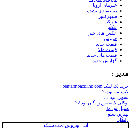
خبرهای اروپا
دسته‌بندی نشده
سپهر نیوز
شرکت
عکس
عکس های خبر
فروش
قیمت جدید
قیمت طلا
قیمت های جدید
گزارش جدید
مدیر :
خرید بک لینک behtarinbacklink.com
لایسنس نود32
پسورد نود 32
اوکلی لایسنس رایگان نود 32
همیار نود 32
بهترین سئو
رایگان
آنتی ویروس تحت شبکه