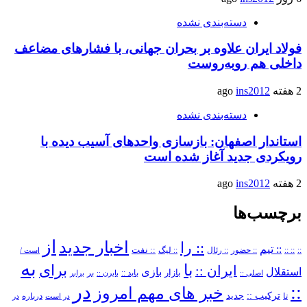
دسته‌بندی نشده
فولاد ایران علاوه بر بحران جهانی، با فشارهای مضاعف
داخلی هم روبه‌روست
2 هفته ago
ins2012
دسته‌بندی نشده
استاندار اصفهان: بازسازی واحدهای آسیب دیده با
رویکردی جدید آغاز شده است
2 هفته ago
ins2012
برچسب‌ها
از
اخبار جدید
:: را
:: تیم
::
:: ::
:: حضور
:: رئال
:: نفت
:: لیگ
است /
به
با
برای
ایران ::
بازی
استقلال
بازار
باید ::
اصلی ::
بایرن ::
بر
برابر
در
::
خبر های مهم امروز
ترکیب ::
تا
جدید
درباره
در است
در