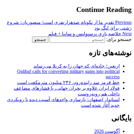
Continue Reading
Previous
تقدیر ما از نکونام صدهزارنفری است/ منصوریان: شروع
زشتی برای لیگ بود
Next
خلاصه بازی پرسپولیس و سایپا + فیلم
جستجو برای:
نوشته‌های تازه
اربعین؛ جاده‌ای که جهان را به کربلا می‌رساند
Qalibaf calls for converting military gains into political
success
خط قرمز سد زاینده‌رود، ۲۳۶ میلیون مترمکعب است
فولاد ایران علاوه بر بحران جهانی، با فشارهای مضاعف
داخلی هم روبه‌روست
استاندار اصفهان: بازسازی واحدهای آسیب دیده با رویکردی
جدید آغاز شده است
بایگانی
آگوست 2026