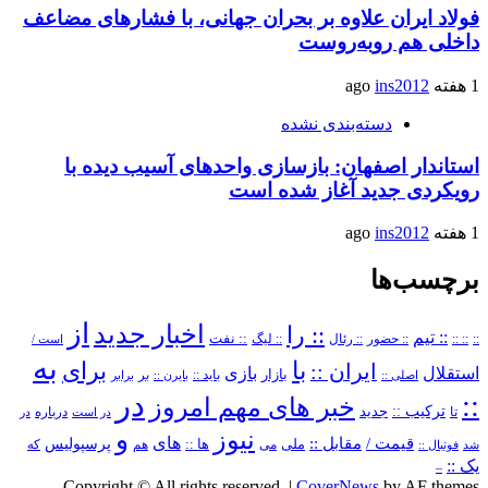
فولاد ایران علاوه بر بحران جهانی، با فشارهای مضاعف
داخلی هم روبه‌روست
1 هفته ago
ins2012
دسته‌بندی نشده
استاندار اصفهان: بازسازی واحدهای آسیب دیده با
رویکردی جدید آغاز شده است
1 هفته ago
ins2012
برچسب‌ها
از
اخبار جدید
:: را
:: تیم
::
:: ::
:: حضور
:: رئال
:: نفت
:: لیگ
است /
به
با
برای
ایران ::
بازی
استقلال
بازار
باید ::
اصلی ::
بایرن ::
بر
برابر
در
::
خبر های مهم امروز
ترکیب ::
تا
جدید
درباره
در است
در
و
نیوز
های
قیمت /
مقابل ::
پرسپولیس
ملی
می
ها ::
که
شد
فوتبال ::
هم
یک ::
–
Copyright © All rights reserved.
|
CoverNews
by AF themes.