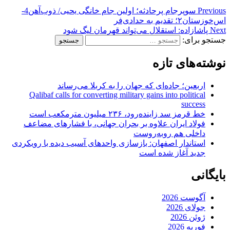
Previous
سوپرجام پرحادثه؛ اولین جام خانگی یحیی/ ذوب‌آهن4-
اس‌خوزستان٢؛ تقدیم‌ به‌ حدادی‌فر
Next
پاشازاده: استقلال می‌تواند قهرمان لیگ شود
جستجو برای:
نوشته‌های تازه
اربعین؛ جاده‌ای که جهان را به کربلا می‌رساند
Qalibaf calls for converting military gains into political
success
خط قرمز سد زاینده‌رود، ۲۳۶ میلیون مترمکعب است
فولاد ایران علاوه بر بحران جهانی، با فشارهای مضاعف
داخلی هم روبه‌روست
استاندار اصفهان: بازسازی واحدهای آسیب دیده با رویکردی
جدید آغاز شده است
بایگانی
آگوست 2026
جولای 2026
ژوئن 2026
فوریه 2026