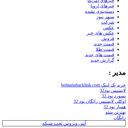
خبرهای آمریکا
خبرهای اروپا
دسته‌بندی نشده
سپهر نیوز
شرکت
عکس
عکس های خبر
فروش
قیمت جدید
قیمت طلا
قیمت های جدید
گزارش جدید
مدیر :
خرید بک لینک behtarinbacklink.com
لایسنس نود32
پسورد نود 32
اوکلی لایسنس رایگان نود 32
همیار نود 32
بهترین سئو
رایگان
آنتی ویروس تحت شبکه