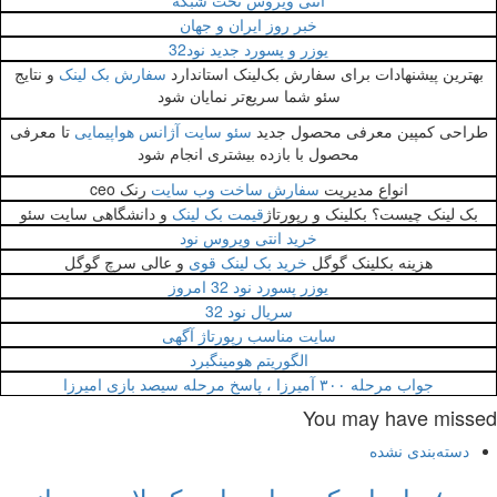
آنتی ویروس تحت شبکه
خبر روز ایران و جهان
یوزر و پسورد جدید نود32
هترین پیشنهادات برای سفارش بک‌لینک استاندارد
سفارش بک لینک
و نتایج
سئو شما سریع‌تر نمایان شود
راحی کمپین معرفی محصول جدید
سئو سایت آژانس هواپیمایی
تا معرفی
محصول با بازده بیشتری انجام شود
انواع مدیریت
سفارش ساخت وب سایت
رنک ceo
بک لینک چیست؟ بکلینک و رپورتاژ
قیمت بک لینک
و دانشگاهی سایت سئو
خرید انتی ویروس نود
هزینه بکلینک گوگل
خرید بک لینک قوی
و عالی سرچ گوگل
یوزر پسورد نود 32 امروز
سريال نود 32
سایت مناسب رپورتاژ آگهی
الگوریتم هومینگبرد
جواب مرحله ۳۰۰ آمیرزا ، پاسخ مرحله سیصد بازی امیرزا
You may have miss
دسته‌بندی نشده