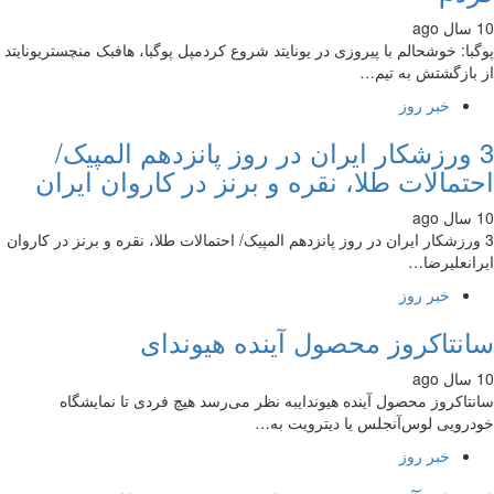
با: خوشحالم با پیروزی در یونایتد شروع کردمپل پوگبا، هافبک منچستریونایتد
بازگشتش به تیم…
خبر روز
 ورزشکار ایران در روز پانزدهم المپیک/
تمالات طلا، نقره و برنز در کاروان ایران
ورزشکار ایران در روز پانزدهم المپیک/ احتمالات طلا، نقره و برنز در کاروان
انعلیرضا…
خبر روز
نتاکروز محصول آینده هیوندای
تاکروز محصول آینده هیوندایبه نظر می‌رسد هیچ فردی تا نمایشگاه
رویی لوس‌آنجلس یا دیترویت به…
خبر روز