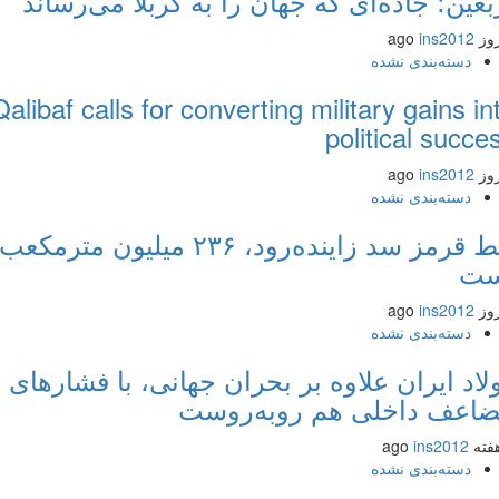
عین؛ جاده‌ای که جهان را به کربلا می‌رساند
ins2012
دسته‌بندی نشده
Qalibaf calls for converting military gains 
political succ
ins2012
دسته‌بندی نشده
خط قرمز سد زاینده‌رود، ۲۳۶ میلیون مترمکعب
ت
ins2012
دسته‌بندی نشده
اد ایران علاوه بر بحران جهانی، با فشارهای
عف داخلی هم روبه‌روست
ins2012
دسته‌بندی نشده