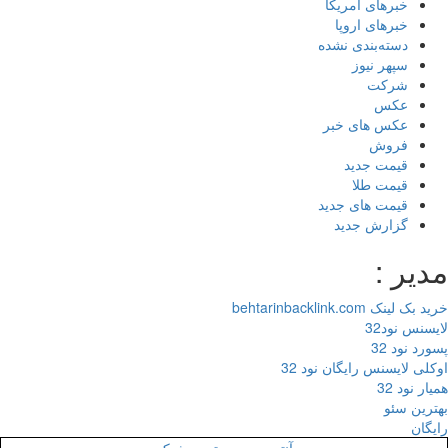
خبرهای آمریکا
خبرهای اروپا
دسته‌بندی نشده
سپهر نیوز
شرکت
عکس
عکس های خبر
فروش
قیمت جدید
قیمت طلا
قیمت های جدید
گزارش جدید
یر :
 لینک behtarinbacklink.com
سنس نود32
رد نود 32
لی لایسنس رایگان نود 32
ر نود 32
رین سئو
گان