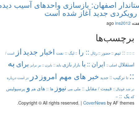
اندار اصفهان: بازسازی واحدهای آسیب دیده
رویکردی جدید آغاز شده است
ins2012
برچسب‌ها
از
اخبار جدید
:: را
:: تیم
:: نفت
::
:: ::
:: حضور
:: رئال
:: لیگ
است /
به
با
برای
ایران ::
بازی
استقلال
بازار
باید ::
اصلی ::
بر
بایرن ::
برابر
در
::
خبر های مهم امروز
ترکیب ::
تا
جدید
درباره
در است
و
نیوز
های
قیمت /
مقابل ::
پرسپولیس
ملی
می
ها ::
در شد
فوتبال ::
هم
یک ::
که
–
Copyright © All rights reserved.
|
CoverNews
by AF themes.