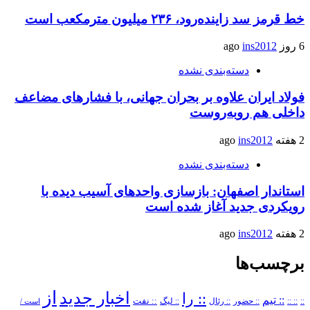
خط قرمز سد زاینده‌رود، ۲۳۶ میلیون مترمکعب است
6 روز ago
ins2012
دسته‌بندی نشده
فولاد ایران علاوه بر بحران جهانی، با فشارهای مضاعف
داخلی هم روبه‌روست
2 هفته ago
ins2012
دسته‌بندی نشده
استاندار اصفهان: بازسازی واحدهای آسیب دیده با
رویکردی جدید آغاز شده است
2 هفته ago
ins2012
برچسب‌ها
از
اخبار جدید
:: را
:: تیم
::
:: ::
:: حضور
:: رئال
:: نفت
:: لیگ
است /