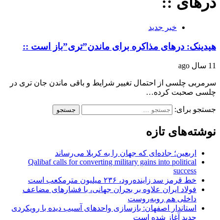
درهای ::
خبر جدید
هیدینک: درهای مذاکره برای ماندن”تری”باز است ::
11 سال ago
سرمربی چلسی از احتمال تغییر شرایط و باقی ماندن جان تری در
چلسی صحبت کرده…
جستجو برای:
نوشته‌های تازه
اربعین؛ جاده‌ای که جهان را به کربلا می‌رساند
Qalibaf calls for converting military gains into political
success
خط قرمز سد زاینده‌رود، ۲۳۶ میلیون مترمکعب است
فولاد ایران علاوه بر بحران جهانی، با فشارهای مضاعف
داخلی هم روبه‌روست
استاندار اصفهان: بازسازی واحدهای آسیب دیده با رویکردی
جدید آغاز شده است