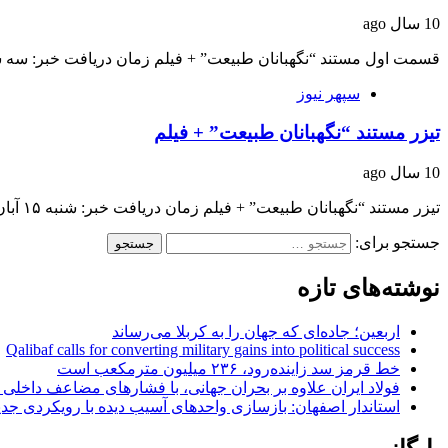
10 سال ago
قسمت اول مستند “نگهبانان طبیعت” + فیلم زمان دریافت خبر: سه شنبه ۱۸ آبان 
سپهر نیوز
تیزر مستند “نگهبانان طبیعت” + فیلم
10 سال ago
تیزر مستند “نگهبانان طبیعت” + فیلم زمان دریافت خبر: شنبه ۱۵ آبان ۱۳۹۵ ساعت ۰۳:۰۱…
جستجو برای:
نوشته‌های تازه
اربعین؛ جاده‌ای که جهان را به کربلا می‌رساند
Qalibaf calls for converting military gains into political success
خط قرمز سد زاینده‌رود، ۲۳۶ میلیون مترمکعب است
فولاد ایران علاوه بر بحران جهانی، با فشارهای مضاعف داخلی
استاندار اصفهان: بازسازی واحدهای آسیب دیده با رویکردی جد