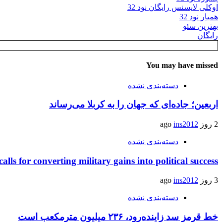
اوکلی لایسنس رایگان نود 32
همیار نود 32
بهترین سئو
رایگان
You may have missed
دسته‌بندی نشده
اربعین؛ جاده‌ای که جهان را به کربلا می‌رساند
2 روز ago
ins2012
دسته‌بندی نشده
calls for converting military gains into political success
3 روز ago
ins2012
دسته‌بندی نشده
خط قرمز سد زاینده‌رود، ۲۳۶ میلیون مترمکعب است