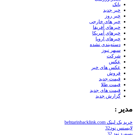
بانک
خبر جدید
خبر روز
خبر های خارجی
خبرهای آفریقا
خبرهای آمریکا
خبرهای اروپا
دسته‌بندی نشده
سپهر نیوز
شرکت
عکس
عکس های خبر
فروش
قیمت جدید
قیمت طلا
قیمت های جدید
گزارش جدید
مدیر :
خرید بک لینک behtarinbacklink.com
لایسنس نود32
پسورد نود 32