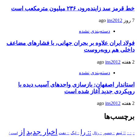
خط قرمز سد زاینده‌رود، ۲۳۶ میلیون مترمکعب است
7 روز ago
ins2012
دسته‌بندی نشده
فولاد ایران علاوه بر بحران جهانی، با فشارهای مضاعف
داخلی هم روبه‌روست
2 هفته ago
ins2012
دسته‌بندی نشده
استاندار اصفهان: بازسازی واحدهای آسیب دیده با
رویکردی جدید آغاز شده است
2 هفته ago
ins2012
برچسب‌ها
از
اخبار جدید
:: را
:: تیم
::
:: ::
:: حضور
:: رئال
:: نفت
:: لیگ
است /