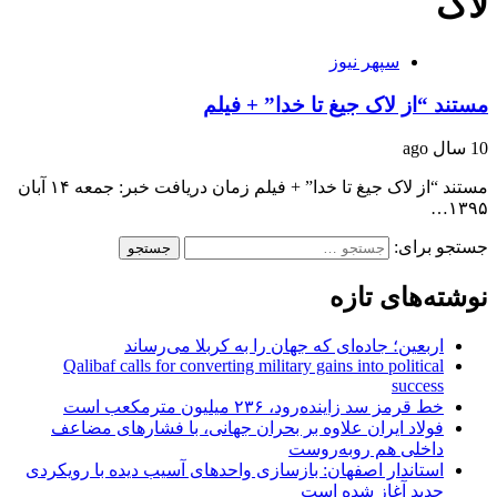
لاک
سپهر نیوز
مستند “از لاک جیغ تا خدا” + فیلم
10 سال ago
مستند “از لاک جیغ تا خدا” + فیلم زمان دریافت خبر: جمعه ۱۴ آبان
۱۳۹۵…
جستجو برای:
نوشته‌های تازه
اربعین؛ جاده‌ای که جهان را به کربلا می‌رساند
Qalibaf calls for converting military gains into political
success
خط قرمز سد زاینده‌رود، ۲۳۶ میلیون مترمکعب است
فولاد ایران علاوه بر بحران جهانی، با فشارهای مضاعف
داخلی هم روبه‌روست
استاندار اصفهان: بازسازی واحدهای آسیب دیده با رویکردی
جدید آغاز شده است