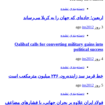
دسته‌بندی نشده
اربعین؛ جاده‌ای که جهان را به کربلا می‌رساند
3 روز ago
ins2012
دسته‌بندی نشده
Qalibaf calls for converting military gains into
political success
4 روز ago
ins2012
دسته‌بندی نشده
خط قرمز سد زاینده‌رود، ۲۳۶ میلیون مترمکعب است
5 روز ago
ins2012
دسته‌بندی نشده
فولاد ایران علاوه بر بحران جهانی، با فشارهای مضاعف