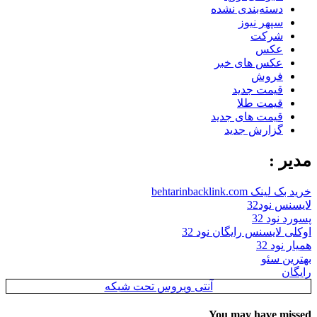
دسته‌بندی نشده
سپهر نیوز
شرکت
عکس
عکس های خبر
فروش
قیمت جدید
قیمت طلا
قیمت های جدید
گزارش جدید
مدیر :
خرید بک لینک behtarinbacklink.com
لایسنس نود32
پسورد نود 32
اوکلی لایسنس رایگان نود 32
همیار نود 32
بهترین سئو
رایگان
آنتی ویروس تحت شبکه
You may have missed