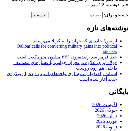
خبر: دوشنبه ۲۶ مهر…
جستجو برای:
نوشته‌های تازه
اربعین؛ جاده‌ای که جهان را به کربلا می‌رساند
Qalibaf calls for converting military gains into political
success
خط قرمز سد زاینده‌رود، ۲۳۶ میلیون مترمکعب است
فولاد ایران علاوه بر بحران جهانی، با فشارهای مضاعف
داخلی هم روبه‌روست
استاندار اصفهان: بازسازی واحدهای آسیب دیده با رویکردی
جدید آغاز شده است
بایگانی
آگوست 2026
جولای 2026
ژوئن 2026
فوریه 2026
ژانویه 2026