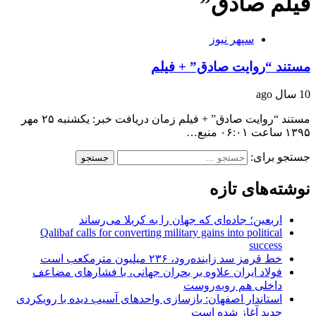
فیلم صادق”
سپهر نیوز
مستند “روایت صادق” + فیلم
10 سال ago
مستند “روایت صادق” + فیلم زمان دریافت خبر: یکشنبه ۲۵ مهر
۱۳۹۵ ساعت ۰۶:۰۱ منبع…
جستجو برای:
نوشته‌های تازه
اربعین؛ جاده‌ای که جهان را به کربلا می‌رساند
Qalibaf calls for converting military gains into political
success
خط قرمز سد زاینده‌رود، ۲۳۶ میلیون مترمکعب است
فولاد ایران علاوه بر بحران جهانی، با فشارهای مضاعف
داخلی هم روبه‌روست
استاندار اصفهان: بازسازی واحدهای آسیب دیده با رویکردی
جدید آغاز شده است