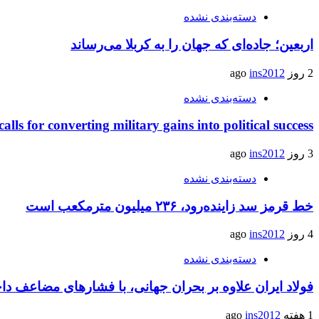
دسته‌بندی نشده
اربعین؛ جاده‌ای که جهان را به کربلا می‌رساند
2 روز ago
ins2012
دسته‌بندی نشده
calls for converting military gains into political success
3 روز ago
ins2012
دسته‌بندی نشده
خط قرمز سد زاینده‌رود، ۲۳۶ میلیون مترمکعب است
4 روز ago
ins2012
دسته‌بندی نشده
فولاد ایران علاوه بر بحران جهانی، با فشارهای مضاعف د
1 هفته ago
ins2012