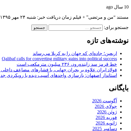
10 سال ago
مستند “من و مرتضی” + فیلم زمان دریافت خبر: شنبه ۲۴ مهر ۱۳۹۵ ساعت ۰۶:۰۱…
جستجو برای:
نوشته‌های تازه
اربعین؛ جاده‌ای که جهان را به کربلا می‌رساند
Qalibaf calls for converting military gains into political success
خط قرمز سد زاینده‌رود، ۲۳۶ میلیون مترمکعب است
فولاد ایران علاوه بر بحران جهانی، با فشارهای مضاعف داخلی
استاندار اصفهان: بازسازی واحدهای آسیب دیده با رویکردی جد
بایگانی
آگوست 2026
جولای 2026
ژوئن 2026
فوریه 2026
ژانویه 2026
دسامبر 2025