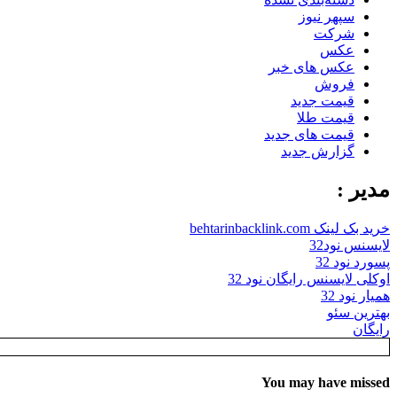
سپهر نیوز
شرکت
عکس
عکس های خبر
فروش
قیمت جدید
قیمت طلا
قیمت های جدید
گزارش جدید
مدیر :
خرید بک لینک behtarinbacklink.com
لایسنس نود32
پسورد نود 32
اوکلی لایسنس رایگان نود 32
همیار نود 32
بهترین سئو
رایگان
You may have missed