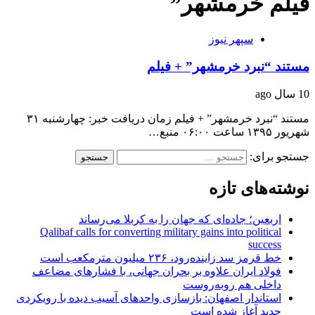
فیلم خرمشهر”
سپهر نیوز
مستند “نبرد خرمشهر” + فیلم
10 سال ago
مستند “نبرد خرمشهر” + فیلم زمان دریافت خبر: چهارشنبه ۳۱
شهریور ۱۳۹۵ ساعت ۰۶:۰۰ منبع…
جستجو برای:
نوشته‌های تازه
اربعین؛ جاده‌ای که جهان را به کربلا می‌رساند
Qalibaf calls for converting military gains into political
success
خط قرمز سد زاینده‌رود، ۲۳۶ میلیون مترمکعب است
فولاد ایران علاوه بر بحران جهانی، با فشارهای مضاعف
داخلی هم روبه‌روست
استاندار اصفهان: بازسازی واحدهای آسیب دیده با رویکردی
جدید آغاز شده است