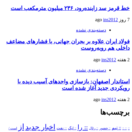
خط قرمز سد زاینده‌رود، ۲۳۶ میلیون مترمکعب است
7 روز ago
ins2012
دسته‌بندی نشده
فولاد ایران علاوه بر بحران جهانی، با فشارهای مضاعف
داخلی هم روبه‌روست
2 هفته ago
ins2012
دسته‌بندی نشده
استاندار اصفهان: بازسازی واحدهای آسیب دیده با
رویکردی جدید آغاز شده است
2 هفته ago
ins2012
برچسب‌ها
از
اخبار جدید
:: را
:: تیم
::
:: ::
:: حضور
:: رئال
:: نفت
:: لیگ
است /