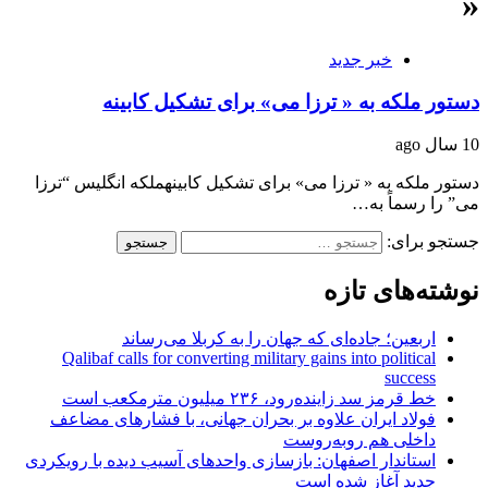
«
خبر جدید
دستور ملکه به « ترزا می» برای تشکیل کابینه
10 سال ago
دستور ملکه به « ترزا می» برای تشکیل کابینهملکه انگلیس “ترزا
می” را رسماً به…
جستجو برای:
نوشته‌های تازه
اربعین؛ جاده‌ای که جهان را به کربلا می‌رساند
Qalibaf calls for converting military gains into political
success
خط قرمز سد زاینده‌رود، ۲۳۶ میلیون مترمکعب است
فولاد ایران علاوه بر بحران جهانی، با فشارهای مضاعف
داخلی هم روبه‌روست
استاندار اصفهان: بازسازی واحدهای آسیب دیده با رویکردی
جدید آغاز شده است