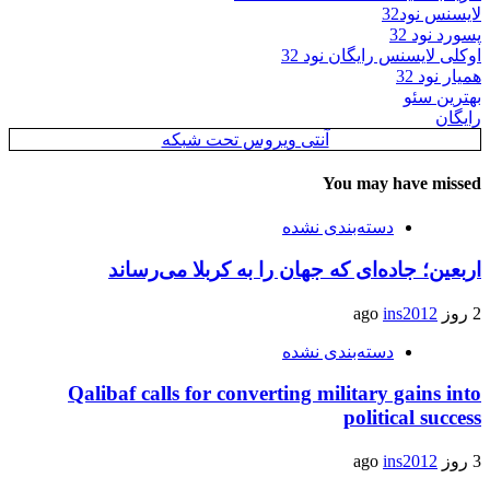
لایسنس نود32
پسورد نود 32
اوکلی لایسنس رایگان نود 32
همیار نود 32
بهترین سئو
رایگان
آنتی ویروس تحت شبکه
You may have missed
دسته‌بندی نشده
اربعین؛ جاده‌ای که جهان را به کربلا می‌رساند
2 روز ago
ins2012
دسته‌بندی نشده
Qalibaf calls for converting military gains into
political success
3 روز ago
ins2012