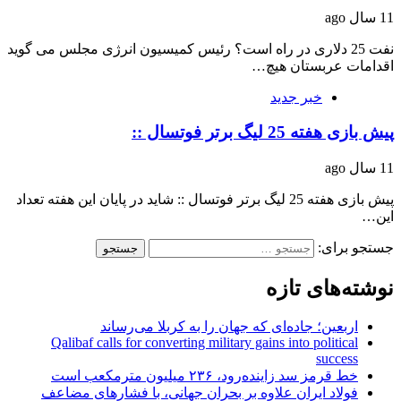
11 سال ago
نفت 25 دلاری در راه است؟ رئیس کمیسیون انرژی مجلس می گوید
اقدامات عربستان هیچ…
خبر جدید
پیش بازی هفته 25 لیگ برتر فوتسال ::
11 سال ago
پیش بازی هفته 25 لیگ برتر فوتسال :: شاید در پایان این هفته تعداد
این…
جستجو برای:
نوشته‌های تازه
اربعین؛ جاده‌ای که جهان را به کربلا می‌رساند
Qalibaf calls for converting military gains into political
success
خط قرمز سد زاینده‌رود، ۲۳۶ میلیون مترمکعب است
فولاد ایران علاوه بر بحران جهانی، با فشارهای مضاعف