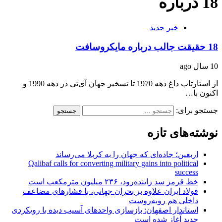
18 درباره
خبر جدید
18 حقیقت جالب درباره مایکروسافت
10 سال ago
از استارتاپ داغ دهه 1970 تا تسخیر جهان آی‌تی در دهه 1990 و
اکنون با…
جستجو برای:
نوشته‌های تازه
اربعین؛ جاده‌ای که جهان را به کربلا می‌رساند
Qalibaf calls for converting military gains into political
success
خط قرمز سد زاینده‌رود، ۲۳۶ میلیون مترمکعب است
فولاد ایران علاوه بر بحران جهانی، با فشارهای مضاعف
داخلی هم روبه‌روست
استاندار اصفهان: بازسازی واحدهای آسیب دیده با رویکردی
جدید آغاز شده است