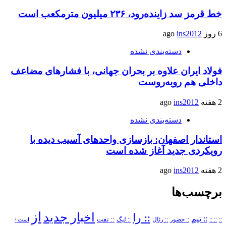
خط قرمز سد زاینده‌رود، ۲۳۶ میلیون مترمکعب است
6 روز ago
ins2012
دسته‌بندی نشده
فولاد ایران علاوه بر بحران جهانی، با فشارهای مضاعف
داخلی هم روبه‌روست
2 هفته ago
ins2012
دسته‌بندی نشده
استاندار اصفهان: بازسازی واحدهای آسیب دیده با
رویکردی جدید آغاز شده است
2 هفته ago
ins2012
برچسب‌ها
از
اخبار جدید
:: را
:: تیم
::
:: ::
:: حضور
:: رئال
:: نفت
:: لیگ
است /