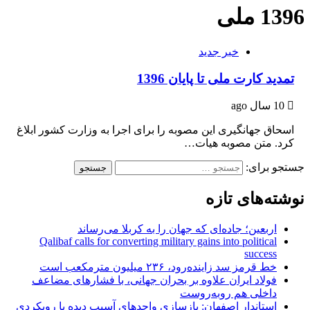
1396 ملی
خبر جدید
تمدید کارت ملی تا پایان 1396
10 سال ago
اسحاق جهانگیری این مصوبه را برای اجرا به وزارت کشور ابلاغ
کرد. متن مصوبه هیات…
جستجو برای:
نوشته‌های تازه
اربعین؛ جاده‌ای که جهان را به کربلا می‌رساند
Qalibaf calls for converting military gains into political
success
خط قرمز سد زاینده‌رود، ۲۳۶ میلیون مترمکعب است
فولاد ایران علاوه بر بحران جهانی، با فشارهای مضاعف
داخلی هم روبه‌روست
استاندار اصفهان: بازسازی واحدهای آسیب دیده با رویکردی