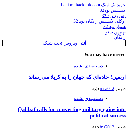
خرید بک لینک behtarinbacklink.com
لایسنس نود32
پسورد نود 32
اوکلی لایسنس رایگان نود 32
همیار نود 32
بهترین سئو
رایگان
آنتی ویروس تحت شبکه
You may have missed
دسته‌بندی نشده
اربعین؛ جاده‌ای که جهان را به کربلا می‌رساند
3 روز ago
ins2012
دسته‌بندی نشده
Qalibaf calls for converting military gains into
political success
4 روز ago
ins2012