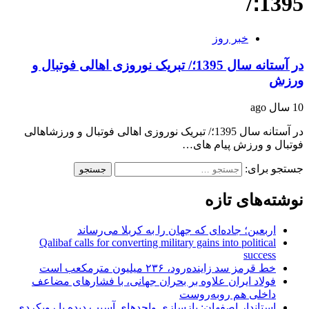
1395؛/
خبر روز
در آستانه سال 1395؛/ تبریک نوروزی اهالی فوتبال و
ورزش
10 سال ago
در آستانه سال 1395؛/ تبریک نوروزی اهالی فوتبال و ورزشاهالی
فوتبال و ورزش پیام های…
جستجو برای:
نوشته‌های تازه
اربعین؛ جاده‌ای که جهان را به کربلا می‌رساند
Qalibaf calls for converting military gains into political
success
خط قرمز سد زاینده‌رود، ۲۳۶ میلیون مترمکعب است
فولاد ایران علاوه بر بحران جهانی، با فشارهای مضاعف
داخلی هم روبه‌روست
استاندار اصفهان: بازسازی واحدهای آسیب دیده با رویکردی