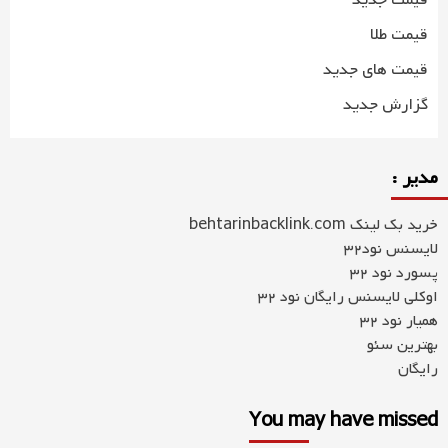
قیمت جدید
قیمت طلا
قیمت های جدید
گزارش جدید
مدیر :
خرید بک لینک behtarinbacklink.com
لایسنس نود32
پسورد نود 32
اوکلی لایسنس رایگان نود 32
همیار نود 32
بهترین سئو
رایگان
You may have missed