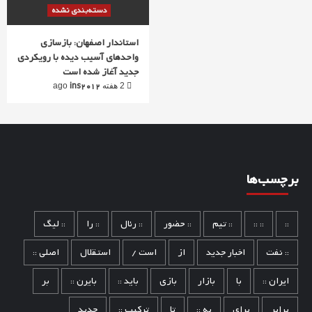
دسته‌بندی نشده
استاندار اصفهان: بازسازی
واحدهای آسیب دیده با رویکردی
جدید آغاز شده است
ins2012
2 هفته ago
برچسب‌ها
::
:: ::
:: تیم
:: حضور
:: رئال
:: را
:: لیگ
:: نفت
اخبار جدید
از
است /
استقلال
اصلی ::
ایران ::
با
بازار
بازی
باید ::
بایرن ::
بر
برابر
برای
به ::
تا
ترکیب ::
جدید