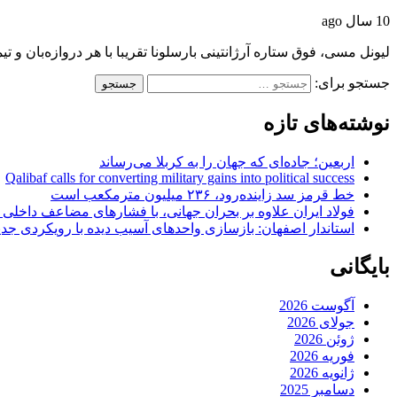
10 سال ago
لیونل مسی، فوق ستاره آرژانتینی بارسلونا تقریبا با هر د‌ر‌وازه‌بان‌ 
جستجو برای:
نوشته‌های تازه
اربعین؛ جاده‌ای که جهان را به کربلا می‌رساند
Qalibaf calls for converting military gains into political success
خط قرمز سد زاینده‌رود، ۲۳۶ میلیون مترمکعب است
فولاد ایران علاوه بر بحران جهانی، با فشارهای مضاعف داخلی
استاندار اصفهان: بازسازی واحدهای آسیب دیده با رویکردی جد
بایگانی
آگوست 2026
جولای 2026
ژوئن 2026
فوریه 2026
ژانویه 2026
دسامبر 2025