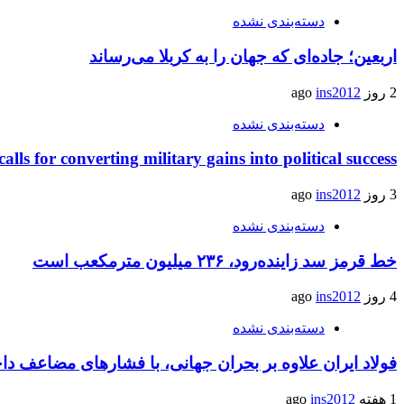
دسته‌بندی نشده
اربعین؛ جاده‌ای که جهان را به کربلا می‌رساند
2 روز ago
ins2012
دسته‌بندی نشده
calls for converting military gains into political success
3 روز ago
ins2012
دسته‌بندی نشده
خط قرمز سد زاینده‌رود، ۲۳۶ میلیون مترمکعب است
4 روز ago
ins2012
دسته‌بندی نشده
فولاد ایران علاوه بر بحران جهانی، با فشارهای مضاعف د
1 هفته ago
ins2012