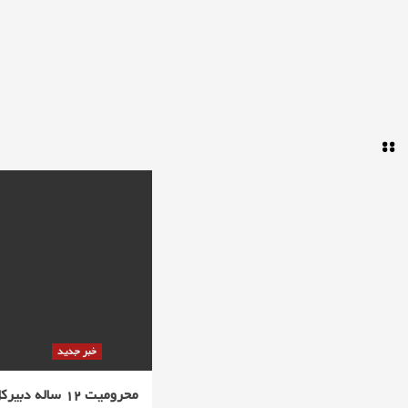
خبر جدید
محرومیت 12 ساله دبیرکل فیفا ::