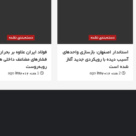
دسته‌بندی نشده
دسته‌بندی نشده
استاندار اصفهان: بازسازی واحدهای
فولاد ایران علاوه بر بحران 
آسیب دیده با رویکردی جدید آغاز
فشارهای مضاعف داخلی ه
شده است
روبه‌روست
ins2012
ins2012
2 هفته ago
1 هفته ago