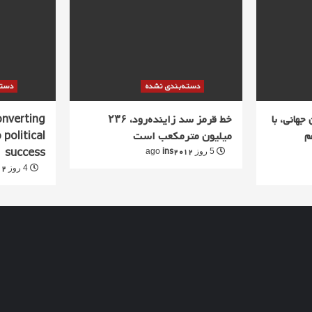
دسته‌بندی نشده
دسته
جهانی، با
خط قرمز سد زاینده‌رود، ۲۳۶
converting
م
میلیون مترمکعب است
 political
success
ins2012
5 روز ago
12
4 روز ago