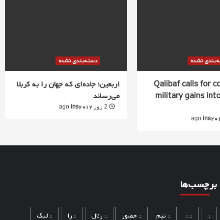
‌بندی نشده
دسته‌بندی نشده
Qalibaf calls for 
اربعین؛ جاده‌ای که جهان را به کربلا
military gains into
می‌رساند
ins2012
2 روز ago
ins20
برچسب‌ها
::
:: ::
:: تیم
:: حضور
:: رئال
:: را
:: لیگ