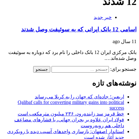
12 شدند
خبر جدید
اسامی 12 بانک ایرانی که به سوئیفت وصل شدند
11 سال ago
بانک مرکزی ایران 12 بانک داخلی را نام برد که دوباره به سوئیفت
وصل شده‌اند….
جستجو برای:
نوشته‌های تازه
اربعین؛ جاده‌ای که جهان را به کربلا می‌رساند
Qalibaf calls for converting military gains into political
success
خط قرمز سد زاینده‌رود، ۲۳۶ میلیون مترمکعب است
فولاد ایران علاوه بر بحران جهانی، با فشارهای مضاعف
داخلی هم روبه‌روست
استاندار اصفهان: بازسازی واحدهای آسیب دیده با رویکردی
جدید آغاز شده است