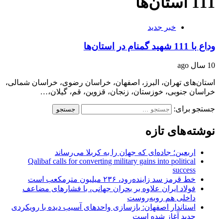
111 استان‌ها
خبر جدید
وداع با 111 شهید گمنام در استان‌ها
10 سال ago
استان‌های تهران، البرز، اصفهان، خراسان رضوی، خراسان شمالی،
خراسان جنوبی، خوزستان، زنجان، قزوین، قم، گیلان،…
جستجو برای:
نوشته‌های تازه
اربعین؛ جاده‌ای که جهان را به کربلا می‌رساند
Qalibaf calls for converting military gains into political
success
خط قرمز سد زاینده‌رود، ۲۳۶ میلیون مترمکعب است
فولاد ایران علاوه بر بحران جهانی، با فشارهای مضاعف
داخلی هم روبه‌روست
استاندار اصفهان: بازسازی واحدهای آسیب دیده با رویکردی
جدید آغاز شده است