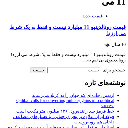
11 می
قیمت جدید
قیمت رونالدینیو 11 میلیارد نیست و فقط به یک شرط
می ارزد!
10 سال ago
قیمت رونالدینیو 11 میلیارد نیست و فقط به یک شرط می ارزد!
رونالدینیوی بی تیم به…
جستجو برای:
نوشته‌های تازه
اربعین؛ جاده‌ای که جهان را به کربلا می‌رساند
Qalibaf calls for converting military gains into political
success
خط قرمز سد زاینده‌رود، ۲۳۶ میلیون مترمکعب است
فولاد ایران علاوه بر بحران جهانی، با فشارهای مضاعف
داخلی هم روبه‌روست
استاندار اصفهان: بازسازی واحدهای آسیب دیده با رویکردی