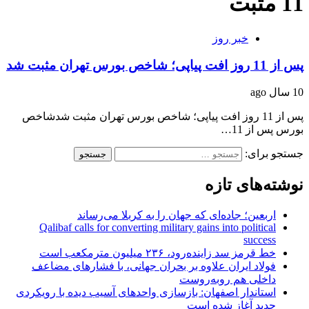
11 مثبت
خبر روز
پس از 11 روز افت پیاپی؛ شاخص بورس تهران مثبت شد
10 سال ago
پس از 11 روز افت پیاپی؛ شاخص بورس تهران مثبت شدشاخص
بورس پس از 11…
جستجو برای:
نوشته‌های تازه
اربعین؛ جاده‌ای که جهان را به کربلا می‌رساند
Qalibaf calls for converting military gains into political
success
خط قرمز سد زاینده‌رود، ۲۳۶ میلیون مترمکعب است
فولاد ایران علاوه بر بحران جهانی، با فشارهای مضاعف
داخلی هم روبه‌روست
استاندار اصفهان: بازسازی واحدهای آسیب دیده با رویکردی
جدید آغاز شده است