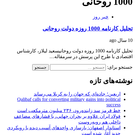
1000 روحانی
خبر روز
تحلیل کارنامه 1000 روزه دولت روحانی
10 سال ago
تحلیل کارنامه 1000 روزه دولت روحانیسعید لیلاز، کارشناس
اقتصادی با طرح این پرسش در سرمقاله…
جستجو برای:
نوشته‌های تازه
اربعین؛ جاده‌ای که جهان را به کربلا می‌رساند
Qalibaf calls for converting military gains into political
success
خط قرمز سد زاینده‌رود، ۲۳۶ میلیون مترمکعب است
فولاد ایران علاوه بر بحران جهانی، با فشارهای مضاعف
داخلی هم روبه‌روست
استاندار اصفهان: بازسازی واحدهای آسیب دیده با رویکردی
جدید آغاز شده است