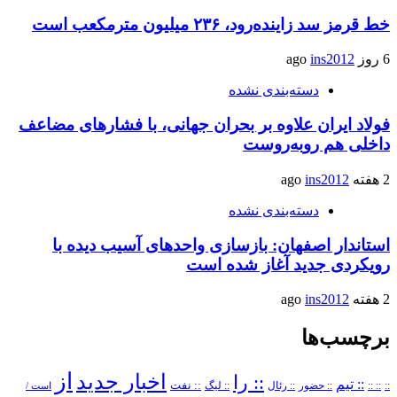
خط قرمز سد زاینده‌رود، ۲۳۶ میلیون مترمکعب است
6 روز ago
ins2012
دسته‌بندی نشده
فولاد ایران علاوه بر بحران جهانی، با فشارهای مضاعف
داخلی هم روبه‌روست
2 هفته ago
ins2012
دسته‌بندی نشده
استاندار اصفهان: بازسازی واحدهای آسیب دیده با
رویکردی جدید آغاز شده است
2 هفته ago
ins2012
برچسب‌ها
از
اخبار جدید
:: را
:: تیم
::
:: ::
:: حضور
:: رئال
:: نفت
:: لیگ
است /