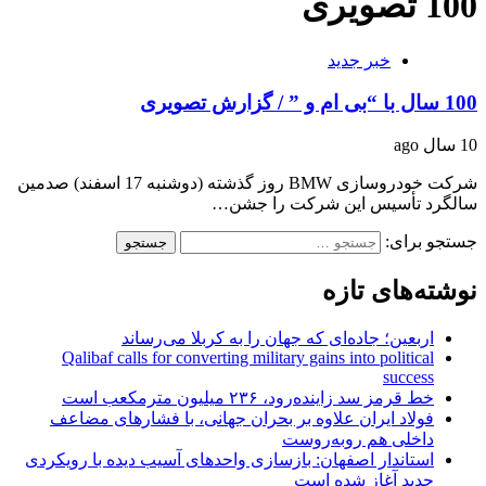
100 تصویری
خبر جدید
100 سال با “بی ام و ” / گزارش تصویری
10 سال ago
شرکت خودروسازی BMW روز گذشته (دوشنبه 17 اسفند) صدمین
سالگرد تأسیس این شرکت را جشن…
جستجو برای:
نوشته‌های تازه
اربعین؛ جاده‌ای که جهان را به کربلا می‌رساند
Qalibaf calls for converting military gains into political
success
خط قرمز سد زاینده‌رود، ۲۳۶ میلیون مترمکعب است
فولاد ایران علاوه بر بحران جهانی، با فشارهای مضاعف
داخلی هم روبه‌روست
استاندار اصفهان: بازسازی واحدهای آسیب دیده با رویکردی
جدید آغاز شده است