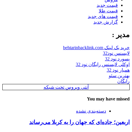
قیمت جدید
قیمت طلا
قیمت های جدید
گزارش جدید
مدیر :
خرید بک لینک behtarinbacklink.com
لایسنس نود32
پسورد نود 32
اوکلی لایسنس رایگان نود 32
همیار نود 32
بهترین سئو
رایگان
آنتی ویروس تحت شبکه
You may have missed
دسته‌بندی نشده
اربعین؛ جاده‌ای که جهان را به کربلا می‌رساند