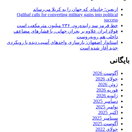
اربعین؛ جاده‌ای که جهان را به کربلا می‌رساند
Qalibaf calls for converting military gains into political
success
خط قرمز سد زاینده‌رود، ۲۳۶ میلیون مترمکعب است
فولاد ایران علاوه بر بحران جهانی، با فشارهای مضاعف
داخلی هم روبه‌روست
استاندار اصفهان: بازسازی واحدهای آسیب دیده با رویکردی
جدید آغاز شده است
بایگانی
آگوست 2026
جولای 2026
ژوئن 2026
فوریه 2026
ژانویه 2026
دسامبر 2025
نوامبر 2025
اکتبر 2025
سپتامبر 2025
آگوست 2025
جولای 2022