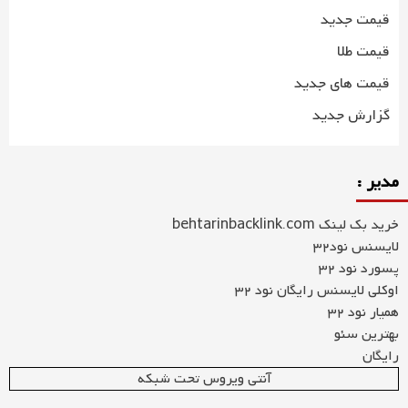
قیمت جدید
قیمت طلا
قیمت های جدید
گزارش جدید
مدیر :
خرید بک لینک behtarinbacklink.com
لایسنس نود32
پسورد نود 32
اوکلی لایسنس رایگان نود 32
همیار نود 32
بهترین سئو
رایگان
آنتی ویروس تحت شبکه