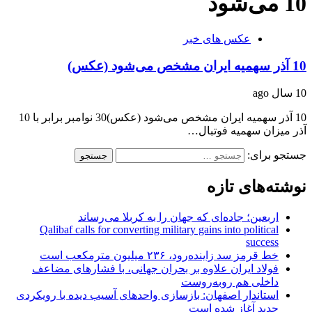
10 می‌شود
عکس های خبر
10 آذر سهمیه ایران مشخص می‌شود (عکس)
10 سال ago
10 آذر سهمیه ایران مشخص می‌شود (عکس)30 نوامبر برابر با 10
آذر میزان سهمیه فوتبال…
جستجو برای:
نوشته‌های تازه
اربعین؛ جاده‌ای که جهان را به کربلا می‌رساند
Qalibaf calls for converting military gains into political
success
خط قرمز سد زاینده‌رود، ۲۳۶ میلیون مترمکعب است
فولاد ایران علاوه بر بحران جهانی، با فشارهای مضاعف
داخلی هم روبه‌روست
استاندار اصفهان: بازسازی واحدهای آسیب دیده با رویکردی
جدید آغاز شده است