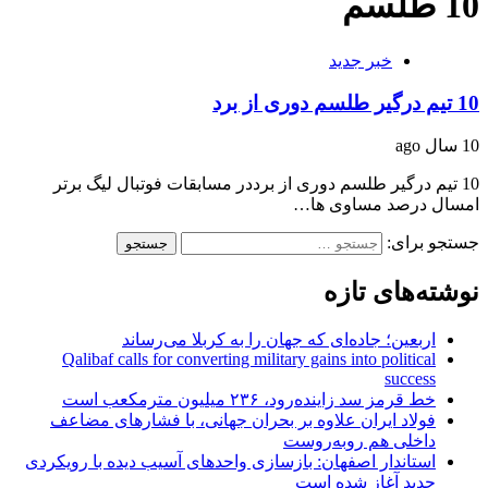
10 طلسم
خبر جدید
10 تیم درگیر طلسم دوری از برد
10 سال ago
10 تیم درگیر طلسم دوری از برددر مسابقات فوتبال لیگ برتر
امسال درصد مساوی ها…
جستجو برای:
نوشته‌های تازه
اربعین؛ جاده‌ای که جهان را به کربلا می‌رساند
Qalibaf calls for converting military gains into political
success
خط قرمز سد زاینده‌رود، ۲۳۶ میلیون مترمکعب است
فولاد ایران علاوه بر بحران جهانی، با فشارهای مضاعف
داخلی هم روبه‌روست
استاندار اصفهان: بازسازی واحدهای آسیب دیده با رویکردی
جدید آغاز شده است