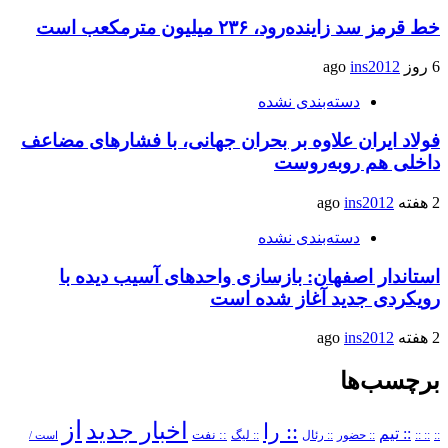
خط قرمز سد زاینده‌رود، ۲۳۶ میلیون مترمکعب است
6 روز ago
ins2012
دسته‌بندی نشده
فولاد ایران علاوه بر بحران جهانی، با فشارهای مضاعف
داخلی هم روبه‌روست
2 هفته ago
ins2012
دسته‌بندی نشده
استاندار اصفهان: بازسازی واحدهای آسیب دیده با
رویکردی جدید آغاز شده است
2 هفته ago
ins2012
برچسب‌ها
از
اخبار جدید
:: را
:: تیم
::
:: ::
:: حضور
:: رئال
:: نفت
:: لیگ
است /