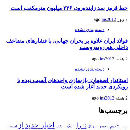
خط قرمز سد زاینده‌رود، ۲۳۶ میلیون مترمکعب است
7 روز ago
ins2012
دسته‌بندی نشده
فولاد ایران علاوه بر بحران جهانی، با فشارهای مضاعف
داخلی هم روبه‌روست
2 هفته ago
ins2012
دسته‌بندی نشده
استاندار اصفهان: بازسازی واحدهای آسیب دیده با
رویکردی جدید آغاز شده است
2 هفته ago
ins2012
برچسب‌ها
از
اخبار جدید
:: را
:: تیم
::
:: ::
:: حضور
:: رئال
:: نفت
:: لیگ
است /