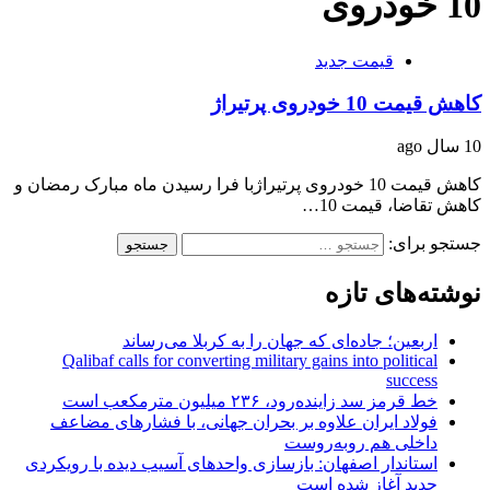
10 خودروی
قیمت جدید
کاهش قیمت 10 خودروی پرتیراژ
10 سال ago
کاهش قیمت 10 خودروی پرتیراژبا فرا رسیدن ماه مبارک رمضان و
کاهش تقاضا، قیمت 10…
جستجو برای:
نوشته‌های تازه
اربعین؛ جاده‌ای که جهان را به کربلا می‌رساند
Qalibaf calls for converting military gains into political
success
خط قرمز سد زاینده‌رود، ۲۳۶ میلیون مترمکعب است
فولاد ایران علاوه بر بحران جهانی، با فشارهای مضاعف
داخلی هم روبه‌روست
استاندار اصفهان: بازسازی واحدهای آسیب دیده با رویکردی
جدید آغاز شده است