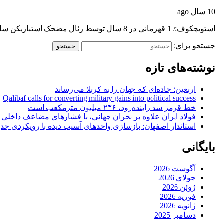
10 سال ago
استویچکوف:/ 1 قهرمانی در 8 سال توسط رئال مضحک استبازیکن سابق بارسلونا می گوید هیچ…
جستجو برای:
نوشته‌های تازه
اربعین؛ جاده‌ای که جهان را به کربلا می‌رساند
Qalibaf calls for converting military gains into political success
خط قرمز سد زاینده‌رود، ۲۳۶ میلیون مترمکعب است
فولاد ایران علاوه بر بحران جهانی، با فشارهای مضاعف داخلی
استاندار اصفهان: بازسازی واحدهای آسیب دیده با رویکردی جد
بایگانی
آگوست 2026
جولای 2026
ژوئن 2026
فوریه 2026
ژانویه 2026
دسامبر 2025