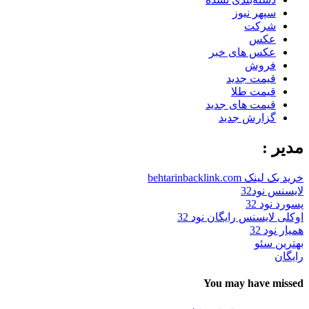
سپهر نیوز
شرکت
عکس
عکس های خبر
فروش
قیمت جدید
قیمت طلا
قیمت های جدید
گزارش جدید
مدیر :
خرید بک لینک behtarinbacklink.com
لایسنس نود32
پسورد نود 32
اوکلی لایسنس رایگان نود 32
همیار نود 32
بهترین سئو
رایگان
You may have missed