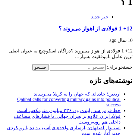
1 ؟
خبر جدید
12+ 1 فولادی از اهواز می‌روند ؟
10 سال ago
12+ 1 فولادی از اهواز می‌روند ؟دراگان اسکوچیچ به عنوان اصلی
ترین عامل ناموفقیت بسیار…
جستجو برای:
نوشته‌های تازه
اربعین؛ جاده‌ای که جهان را به کربلا می‌رساند
Qalibaf calls for converting military gains into political
success
خط قرمز سد زاینده‌رود، ۲۳۶ میلیون مترمکعب است
فولاد ایران علاوه بر بحران جهانی، با فشارهای مضاعف
داخلی هم روبه‌روست
استاندار اصفهان: بازسازی واحدهای آسیب دیده با رویکردی
جدید آغاز شده است