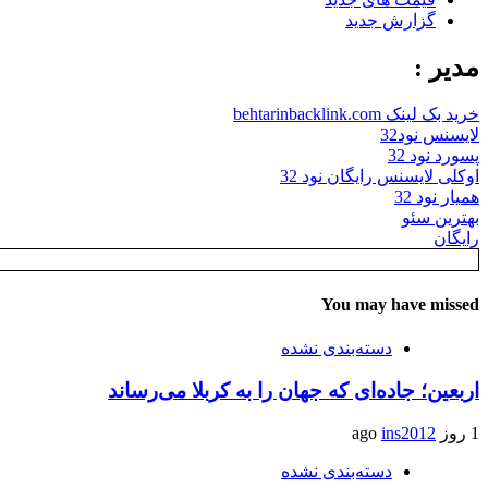
گزارش جدید
مدیر :
خرید بک لینک behtarinbacklink.com
لایسنس نود32
پسورد نود 32
اوکلی لایسنس رایگان نود 32
همیار نود 32
بهترین سئو
رایگان
You may have missed
دسته‌بندی نشده
اربعین؛ جاده‌ای که جهان را به کربلا می‌رساند
1 روز ago
ins2012
دسته‌بندی نشده