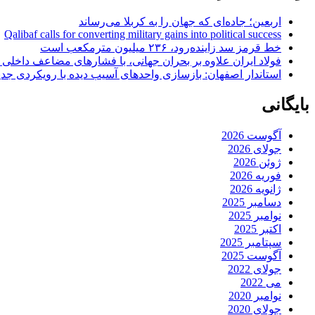
اربعین؛ جاده‌ای که جهان را به کربلا می‌رساند
Qalibaf calls for converting military gains into political success
خط قرمز سد زاینده‌رود، ۲۳۶ میلیون مترمکعب است
فولاد ایران علاوه بر بحران جهانی، با فشارهای مضاعف داخلی
استاندار اصفهان: بازسازی واحدهای آسیب دیده با رویکردی جد
بایگانی
آگوست 2026
جولای 2026
ژوئن 2026
فوریه 2026
ژانویه 2026
دسامبر 2025
نوامبر 2025
اکتبر 2025
سپتامبر 2025
آگوست 2025
جولای 2022
می 2022
نوامبر 2020
جولای 2020