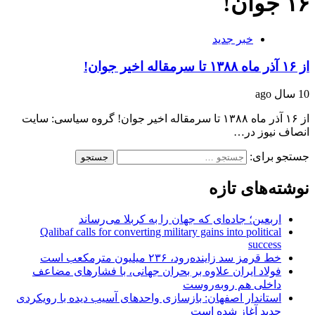
۱۶ جوان!
خبر جدید
از ۱۶ آذر ماه ۱۳۸۸ تا سرمقاله اخیر جوان!
10 سال ago
از ۱۶ آذر ماه ۱۳۸۸ تا سرمقاله اخیر جوان! گروه سیاسی: سایت
انصاف نیوز در…
جستجو برای:
نوشته‌های تازه
اربعین؛ جاده‌ای که جهان را به کربلا می‌رساند
Qalibaf calls for converting military gains into political
success
خط قرمز سد زاینده‌رود، ۲۳۶ میلیون مترمکعب است
فولاد ایران علاوه بر بحران جهانی، با فشارهای مضاعف
داخلی هم روبه‌روست
استاندار اصفهان: بازسازی واحدهای آسیب دیده با رویکردی
جدید آغاز شده است