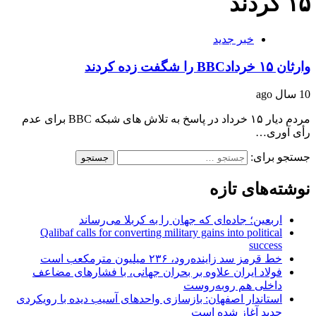
۱۵ کردند
خبر جدید
وارثان ۱۵ خردادBBC را شگفت زده کردند
10 سال ago
مردم دیار ۱۵ خرداد در پاسخ به تلاش های شبکه BBC برای عدم
رأی آوری…
جستجو برای:
نوشته‌های تازه
اربعین؛ جاده‌ای که جهان را به کربلا می‌رساند
Qalibaf calls for converting military gains into political
success
خط قرمز سد زاینده‌رود، ۲۳۶ میلیون مترمکعب است
فولاد ایران علاوه بر بحران جهانی، با فشارهای مضاعف
داخلی هم روبه‌روست
استاندار اصفهان: بازسازی واحدهای آسیب دیده با رویکردی
جدید آغاز شده است