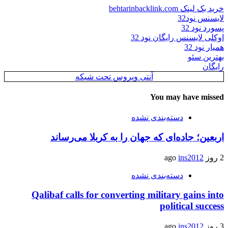
خرید بک لینک behtarinbacklink.com
لایسنس نود32
پسورد نود 32
اوکلی لایسنس رایگان نود 32
همیار نود 32
بهترین سئو
رایگان
آنتی ویروس تحت شبکه
You may have missed
دسته‌بندی نشده
اربعین؛ جاده‌ای که جهان را به کربلا می‌رساند
2 روز ago
ins2012
دسته‌بندی نشده
Qalibaf calls for converting military gains into
political success
3 روز ago
ins2012