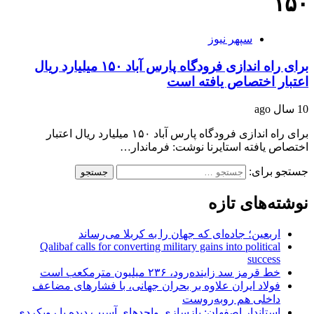
۱۵۰
سپهر نیوز
برای راه اندازی فرودگاه پارس آباد ۱۵۰ میلیارد ریال
اعتبار اختصاص یافته است
10 سال ago
برای راه اندازی فرودگاه پارس آباد ۱۵۰ میلیارد ریال اعتبار
اختصاص یافته استایرنا نوشت: فرماندار…
جستجو برای:
نوشته‌های تازه
اربعین؛ جاده‌ای که جهان را به کربلا می‌رساند
Qalibaf calls for converting military gains into political
success
خط قرمز سد زاینده‌رود، ۲۳۶ میلیون مترمکعب است
فولاد ایران علاوه بر بحران جهانی، با فشارهای مضاعف
داخلی هم روبه‌روست
استاندار اصفهان: بازسازی واحدهای آسیب دیده با رویکردی