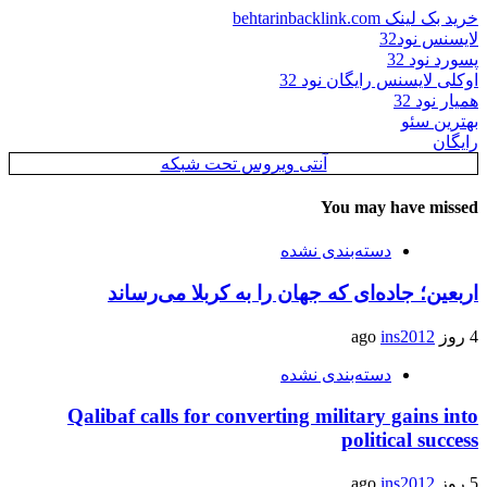
خرید بک لینک behtarinbacklink.com
لایسنس نود32
پسورد نود 32
اوکلی لایسنس رایگان نود 32
همیار نود 32
بهترین سئو
رایگان
آنتی ویروس تحت شبکه
You may have missed
دسته‌بندی نشده
اربعین؛ جاده‌ای که جهان را به کربلا می‌رساند
4 روز ago
ins2012
دسته‌بندی نشده
Qalibaf calls for converting military gains into
political success
5 روز ago
ins2012