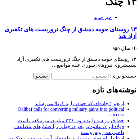
۱۳ چنگ
خبر جدید
۱۳ روستای حومه دمشق از چنگ تروریست های تکفیری
آزاد شد
10 سال ago
۱۳ روستای حومه دمشق از چنگ تروریست های تکفیری آزاد
شدپیشروی نیروهای سوری علیه مواضع…
جستجو برای:
نوشته‌های تازه
اربعین؛ جاده‌ای که جهان را به کربلا می‌رساند
Qalibaf calls for converting military gains into political
success
خط قرمز سد زاینده‌رود، ۲۳۶ میلیون مترمکعب است
فولاد ایران علاوه بر بحران جهانی، با فشارهای مضاعف
داخلی هم روبه‌روست
استاندار اصفهان: بازسازی واحدهای آسیب دیده با رویکردی