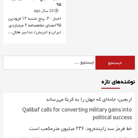
۹۵
10 سال ago
اخبار ۲۰، پنج شنبه ۱۲ فرودین
۹۵امضای تفاهمنامه ۲ میلیاردی
ایران و اتریش/ تدابیر هلال…
جستجو
برای:
نوشته‌های تازه
اربعین؛ جاده‌ای که جهان را به کربلا می‌رساند
Qalibaf calls for converting military gains into
political success
خط قرمز سد زاینده‌رود، ۲۳۶ میلیون مترمکعب است