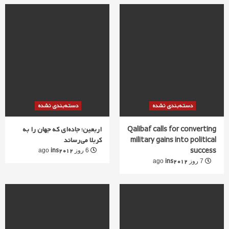
دسته‌بندی نشده
دسته‌بندی نشده
Qalibaf calls for converting
اربعین؛ جاده‌ای که جهان را به
military gains into political
کربلا می‌رساند
success
ins2012
6 روز ago
ins2012
7 روز ago