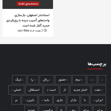
دسته‌بندی نشده
استاندار اصفهان: بازسازی
واحدهای آسیب دیده با رویکردی
جدید آغاز شده است
ins2012
2 هفته ago
برچسب‌ها
::
:: ::
:: تیم
:: حضور
:: رئال
:: را
:: لیگ
:: نفت
اخبار جدید
از
است /
استقلال
اصلی ::
ایران ::
با
بازار
بازی
باید ::
بایرن ::
بر
برابر
برای
به ::
تا
ترکیب ::
جدید