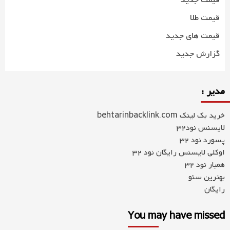
قیمت جدید
قیمت طلا
قیمت های جدید
گزارش جدید
مدیر :
خرید بک لینک behtarinbacklink.com
لایسنس نود32
پسورد نود 32
اوکلی لایسنس رایگان نود 32
همیار نود 32
بهترین سئو
رایگان
You may have missed