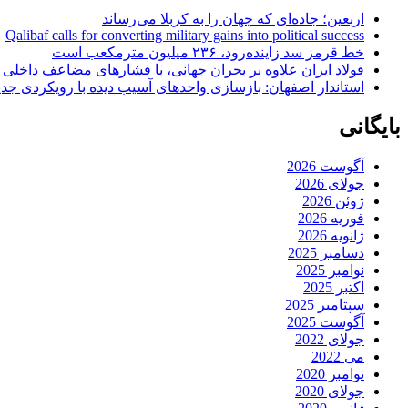
اربعین؛ جاده‌ای که جهان را به کربلا می‌رساند
Qalibaf calls for converting military gains into political success
خط قرمز سد زاینده‌رود، ۲۳۶ میلیون مترمکعب است
فولاد ایران علاوه بر بحران جهانی، با فشارهای مضاعف داخلی
استاندار اصفهان: بازسازی واحدهای آسیب دیده با رویکردی جد
بایگانی
آگوست 2026
جولای 2026
ژوئن 2026
فوریه 2026
ژانویه 2026
دسامبر 2025
نوامبر 2025
اکتبر 2025
سپتامبر 2025
آگوست 2025
جولای 2022
می 2022
نوامبر 2020
جولای 2020