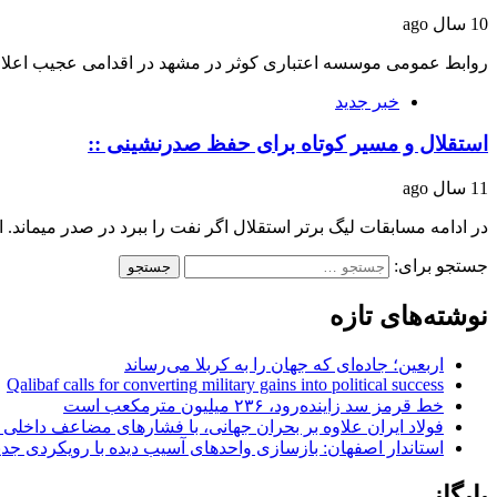
10 سال ago
روابط عمومی موسسه اعتباری کوثر در مشهد در اقدامی عجیب اعلا
خبر جدید
استقلال و مسیر کوتاه برای حفظ صدرنشینی ::
11 سال ago
در ادامه مسابقات لیگ برتر استقلال اگر نفت را ببرد در صدر میماند.
جستجو برای:
نوشته‌های تازه
اربعین؛ جاده‌ای که جهان را به کربلا می‌رساند
Qalibaf calls for converting military gains into political success
خط قرمز سد زاینده‌رود، ۲۳۶ میلیون مترمکعب است
فولاد ایران علاوه بر بحران جهانی، با فشارهای مضاعف داخلی
استاندار اصفهان: بازسازی واحدهای آسیب دیده با رویکردی جد
بایگانی