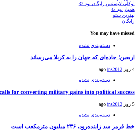
اوکلی لایسنس رایگان نود 32
همیار نود 32
بهترین سئو
رایگان
You may have missed
دسته‌بندی نشده
اربعین؛ جاده‌ای که جهان را به کربلا می‌رساند
4 روز ago
ins2012
دسته‌بندی نشده
calls for converting military gains into political success
5 روز ago
ins2012
دسته‌بندی نشده
خط قرمز سد زاینده‌رود، ۲۳۶ میلیون مترمکعب است