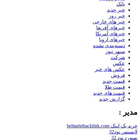
بانک
خبر جدید
خبر روز
خبر های خارجی
خبرهای آفریقا
خبرهای آمریکا
خبرهای اروپا
دسته‌بندی نشده
سپهر نیوز
شرکت
عکس
عکس های خبر
فروش
قیمت جدید
قیمت طلا
قیمت های جدید
گزارش جدید
مدیر :
خرید بک لینک behtarinbacklink.com
لایسنس نود32
پسورد نود 32