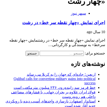
«چهار رشت
سپهر نیوز
اجرای نمایش «چهار نقطه سر خط» در رشت
10 سال ago
اجرای نمایش «چهار نقطه سر خط» در رشتنمایش «چهار نقطه
سرخط» به نویسندگی و کارگردانی…
جستجو برای:
نوشته‌های تازه
اربعین؛ جاده‌ای که جهان را به کربلا می‌رساند
Qalibaf calls for converting military gains into political
success
خط قرمز سد زاینده‌رود، ۲۳۶ میلیون مترمکعب است
فولاد ایران علاوه بر بحران جهانی، با فشارهای مضاعف
داخلی هم روبه‌روست
استاندار اصفهان: بازسازی واحدهای آسیب دیده با رویکردی
جدید آغاز شده است