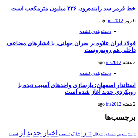
خط قرمز سد زاینده‌رود، ۲۳۶ میلیون مترمکعب است
6 روز ago
ins2012
دسته‌بندی نشده
فولاد ایران علاوه بر بحران جهانی، با فشارهای مضاعف
داخلی هم روبه‌روست
2 هفته ago
ins2012
دسته‌بندی نشده
استاندار اصفهان: بازسازی واحدهای آسیب دیده با
رویکردی جدید آغاز شده است
2 هفته ago
ins2012
برچسب‌ها
از
اخبار جدید
:: را
:: تیم
::
:: ::
:: حضور
:: رئال
:: نفت
:: لیگ
است /