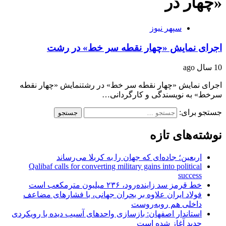
«چهار در
سپهر نیوز
اجرای نمایش «چهار نقطه سر خط» در رشت
10 سال ago
اجرای نمایش «چهار نقطه سر خط» در رشتنمایش «چهار نقطه
سرخط» به نویسندگی و کارگردانی…
جستجو برای:
نوشته‌های تازه
اربعین؛ جاده‌ای که جهان را به کربلا می‌رساند
Qalibaf calls for converting military gains into political
success
خط قرمز سد زاینده‌رود، ۲۳۶ میلیون مترمکعب است
فولاد ایران علاوه بر بحران جهانی، با فشارهای مضاعف
داخلی هم روبه‌روست
استاندار اصفهان: بازسازی واحدهای آسیب دیده با رویکردی
جدید آغاز شده است