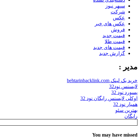
سپهر نیوز
شرکت
عکس
عکس های خبر
فروش
قیمت جدید
قیمت طلا
قیمت های جدید
گزارش جدید
مدیر :
خرید بک لینک behtarinbacklink.com
لایسنس نود32
پسورد نود 32
اوکلی لایسنس رایگان نود 32
همیار نود 32
بهترین سئو
رایگان
You may have missed