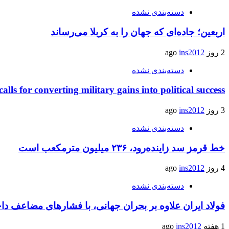
دسته‌بندی نشده
اربعین؛ جاده‌ای که جهان را به کربلا می‌رساند
2 روز ago
ins2012
دسته‌بندی نشده
calls for converting military gains into political success
3 روز ago
ins2012
دسته‌بندی نشده
خط قرمز سد زاینده‌رود، ۲۳۶ میلیون مترمکعب است
4 روز ago
ins2012
دسته‌بندی نشده
فولاد ایران علاوه بر بحران جهانی، با فشارهای مضاعف د
1 هفته ago
ins2012