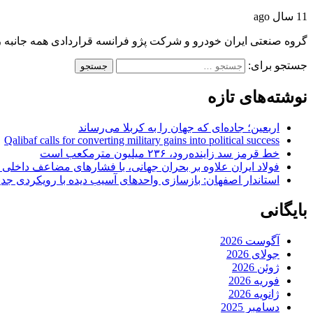
11 سال ago
گروه صنعتی ایران خودرو و شرکت پژو فرانسه قراردادی همه جانبه 
جستجو برای:
نوشته‌های تازه
اربعین؛ جاده‌ای که جهان را به کربلا می‌رساند
Qalibaf calls for converting military gains into political success
خط قرمز سد زاینده‌رود، ۲۳۶ میلیون مترمکعب است
فولاد ایران علاوه بر بحران جهانی، با فشارهای مضاعف داخلی
استاندار اصفهان: بازسازی واحدهای آسیب دیده با رویکردی جد
بایگانی
آگوست 2026
جولای 2026
ژوئن 2026
فوریه 2026
ژانویه 2026
دسامبر 2025