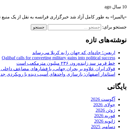
10 سال ago
«پالمیرا» به طور کامل آزاد شد خبرگزاری فرانسه به نقل از یک من
جستجو برای:
نوشته‌های تازه
اربعین؛ جاده‌ای که جهان را به کربلا می‌رساند
Qalibaf calls for converting military gains into political success
خط قرمز سد زاینده‌رود، ۲۳۶ میلیون مترمکعب است
فولاد ایران علاوه بر بحران جهانی، با فشارهای مضاعف داخلی
استاندار اصفهان: بازسازی واحدهای آسیب دیده با رویکردی جد
بایگانی
آگوست 2026
جولای 2026
ژوئن 2026
فوریه 2026
ژانویه 2026
دسامبر 2025