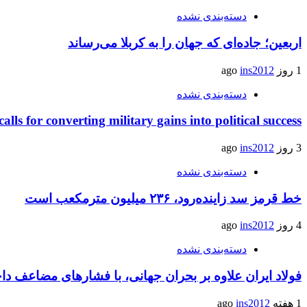
دسته‌بندی نشده
اربعین؛ جاده‌ای که جهان را به کربلا می‌رساند
1 روز ago
ins2012
دسته‌بندی نشده
calls for converting military gains into political success
3 روز ago
ins2012
دسته‌بندی نشده
خط قرمز سد زاینده‌رود، ۲۳۶ میلیون مترمکعب است
4 روز ago
ins2012
دسته‌بندی نشده
فولاد ایران علاوه بر بحران جهانی، با فشارهای مضاعف د
1 هفته ago
ins2012