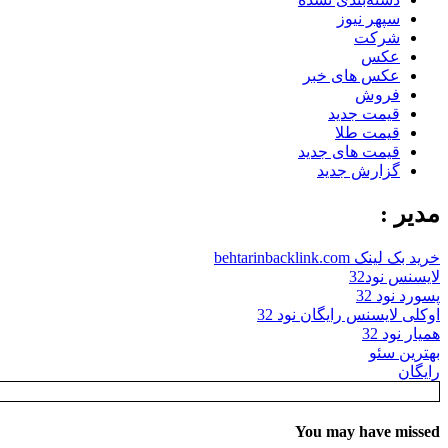
سپهر نیوز
شرکت
عکس
عکس های خبر
فروش
قیمت جدید
قیمت طلا
قیمت های جدید
گزارش جدید
مدیر :
خرید بک لینک behtarinbacklink.com
لایسنس نود32
پسورد نود 32
اوکلی لایسنس رایگان نود 32
همیار نود 32
بهترین سئو
رایگان
You may have missed