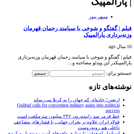
| پارالمپیک
سپهر نیوز
فیلم | گفتگو و شوخی با سیامند رحمان قهرمان
وزنه‌برداری پارالمپیک
10 سال ago
فیلم | گفتگو و شوخی با سیامند رحمان قهرمان وزنه‌برداری
پارالمپیکدر این ویدئو مصاحبه و…
جستجو برای:
نوشته‌های تازه
اربعین؛ جاده‌ای که جهان را به کربلا می‌رساند
Qalibaf calls for converting military gains into political
success
خط قرمز سد زاینده‌رود، ۲۳۶ میلیون مترمکعب است
فولاد ایران علاوه بر بحران جهانی، با فشارهای مضاعف
داخلی هم روبه‌روست
استاندار اصفهان: بازسازی واحدهای آسیب دیده با رویکردی